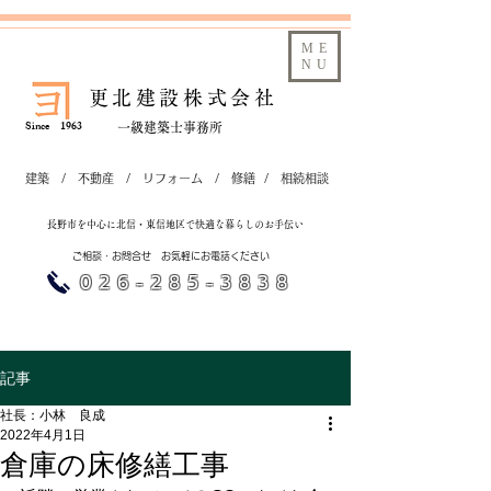
ME
NU
更北建設株式会社
​Since 1963
​一級建築士事務所
建築 / 不動産 / リフォーム / 修繕 / 相続相談
​長野市を中心に北信・東信地区で快適な暮らしのお手伝い
ご相談・お問合せ​ お気軽にお電話ください
​026-285-3838
記事
社長：小林 良成
2022年4月1日
倉庫の床修繕工事