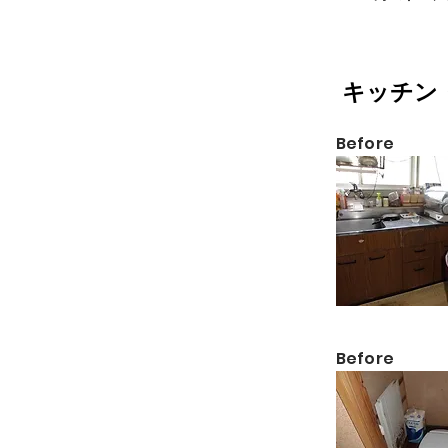
​キッチ
​Before
​Before