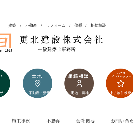
建築 / 不動産 / リフォーム / 修繕 / 相続相談
更北建設株式会社
​一級建築士事務所
nce 1963
​ ハウス
い
​土地
​相続相談
インスペクター​
デザイ
​不動産・活用
​宅地・農地
​中古物件検査
施工事例
不動産
会社概要
お問い合