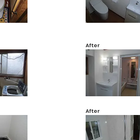
​After
​After