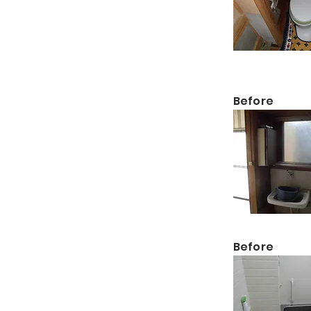
​Before
​Before