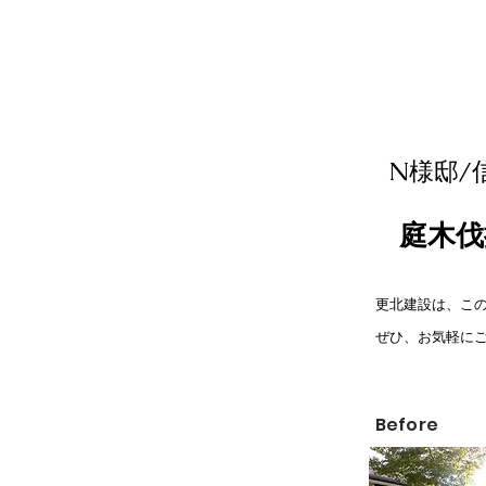
​N様邸
庭木伐
更北建設は、こ
​ぜひ、お気軽に
​Before