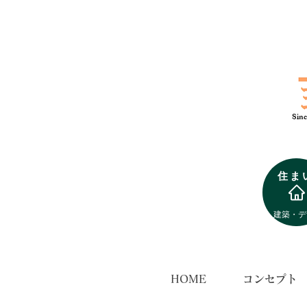
​Si
​住ま
​建築・
ン
HOME
コンセプト